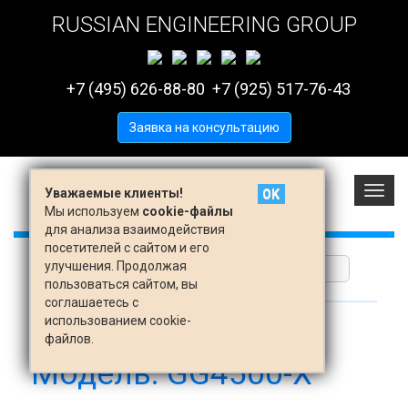
RUSSIAN ENGINEERING GROUP
+7 (495) 626-88-80
+7 (925) 517-76-43
Заявка на консультацию
Вклю
Уважаемые клиенты!
OK
меню
Мы используем
cookie-файлы
для анализа взаимодействия
посетителей с сайтом и его
улучшения. Продолжая
пользоваться сайтом, вы
соглашаетесь с
использованием cookie-
/
архив генераторов
файлов.
Модель: GG4500-Х