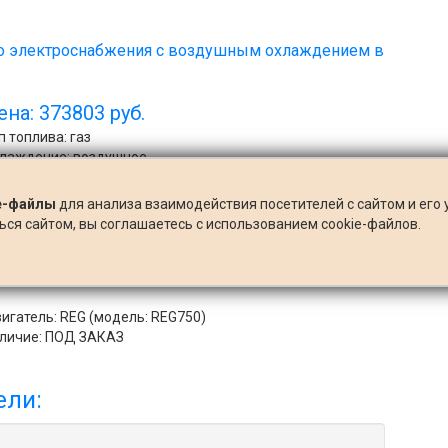
го электроснабжения с воздушным охлаждением в
ена: 373803 руб.
п топлива: газ
лаждение: воздушное
номин.: 12 кВт
!
макс.: 13 кВт
e-файлы
для анализа взаимодействия посетителей с сайтом и его 
л-во фаз: 3
ся сайтом, вы соглашаетесь с использованием cookie-файлов.
пуск: электростартер
жух (контейнер): есть
с: 240 кг
игатель: REG (модель: REG750)
личие: ПОД ЗАКАЗ
ели: