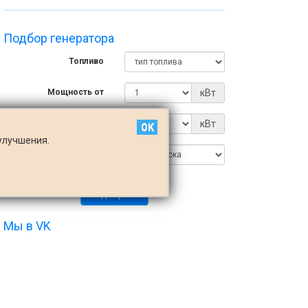
Подбор генератора
Топливо
Мощность от
кВт
Мощность до
кВт
OK
улучшения.
Тип запуска
Подобрать
Мы
в VK