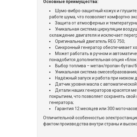
Основные преимущества:
Шумо-вибро-защитный кожух и глушите
работе шума, что позволяет комфортно эк
Защита от атмосферных и температурн
Уникальная система циркуляции возду
охлаждение двигателя и исключает перегр
Оригинальный двигатель REG 750;
Синхронный генератор обеспечивает х
Может работать в ручном и автоматич
понадобится дополнительная опция «блок 
Выбор топлива – метан/пропан-бутан/б
Уникальная система смесеобразования
Надёжный запуск и работа при низком 
Датчик уровня масла с автоматической
Детали наших генераторов красятся м
покрытием, что позволяет сохранять свой
генератора;
Гарантия 12 месяцев или 300 моточасов
Отличительной особенностью электростанций
фактом производства внутри страны и высоко