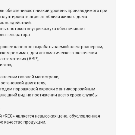
ль обеспечивают низкий уровень производимого при
сплуатировать агрегат вблизи жилого дома.
ых воздействий;
шных потоков внутри кожуха обеспечивает
ев генератора.
орошее качество вырабатываемой электроэнергии;
еском режимах, для автоматического включения
автоматики» (АВР);
иогаз;
;
давлении газовой магистрали;
 остановкой двигателя;
етодом порошковой окраски с антикоррозийным
 внешний вид на протяжении всего срока службы
.
 «REG» является невысокая цена, обусловленная
е качество продукции.