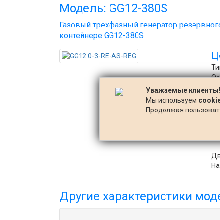
Модель: GG12-380S
Газовый трехфазный генератор резервно
контейнере GG12-380S
Ц
Ти
Ох
P 
Уважаемые клиенты
P 
Мы используем
cooki
Ко
Продолжая пользовать
За
Ко
Ве
Дв
На
Другие характеристики мод