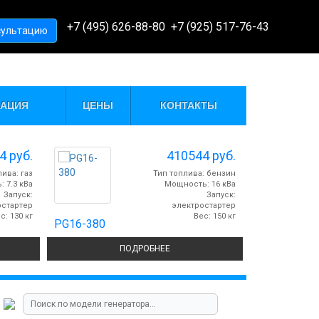
СИСТ
+7 (495) 626-88-80
+7 (925) 517-76-43
сультацию
EAT&POWER
ГАЗО
АЦИЯ
ЦЕНЫ
КОНТАКТЫ
84
руб.
410544
руб.
ива: газ
Тип топлива: бензин
 7.3 кВа
Мощность: 16 кВа
Запуск:
Запуск:
остартер
электростартер
с: 130 кг
Вес: 150 кг
PG16-380
GG10000
ПОДРОБНЕЕ