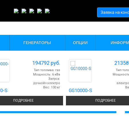
АРОДНОЙ ВЫСТАВКИ
Заявка на кон
М АВТОНОМНОГО ЭНЕРГОСНАБЖЕНИЯ H
ГЕНЕРАТОРЫ
ОПЦИИ
ИНФОРМ
194792
руб.
2135
Тип топлива: газ
Тип топл
Мощность: 6 кВа
Мощность:
Запуск:
ручной+электро
электр
Вес: 130 кг
Ве
0-S
GG10000-S
ПОДРОБНЕЕ
ПОДРОБНЕЕ