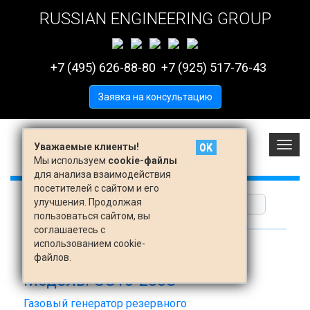
RUSSIAN ENGINEERING GROUP
+7 (495) 626-88-80
+7 (925) 517-76-43
Заявка на консультацию
Вклю
Уважаемые клиенты!
OK
меню
Мы используем
cookie-файлы
для анализа взаимодействия
посетителей с сайтом и его
улучшения. Продолжая
пользоваться сайтом, вы
соглашаетесь с
использованием cookie-
Линейка:
ARCTIC
файлов.
Модель: GG10-230S
Газовый генератор резервного